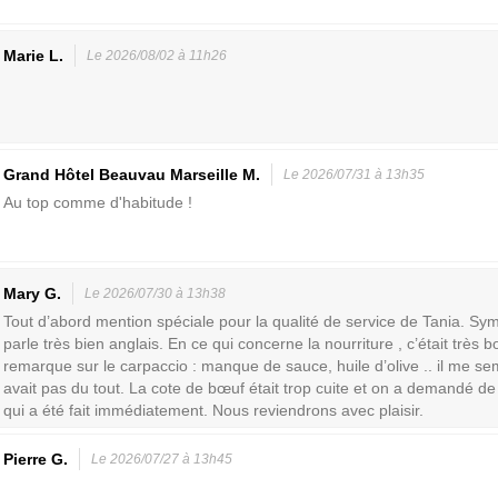
Marie L.
Le 2026/08/02 à 11h26
Grand Hôtel Beauvau Marseille M.
Le 2026/07/31 à 13h35
Au top comme d'habitude !
Mary G.
Le 2026/07/30 à 13h38
Tout d’abord mention spéciale pour la qualité de service de Tania. Sym
parle très bien anglais. En ce qui concerne la nourriture , c’était très b
remarque sur le carpaccio : manque de sauce, huile d’olive .. il me sem
avait pas du tout. La cote de bœuf était trop cuite et on a demandé de
qui a été fait immédiatement. Nous reviendrons avec plaisir.
Pierre G.
Le 2026/07/27 à 13h45