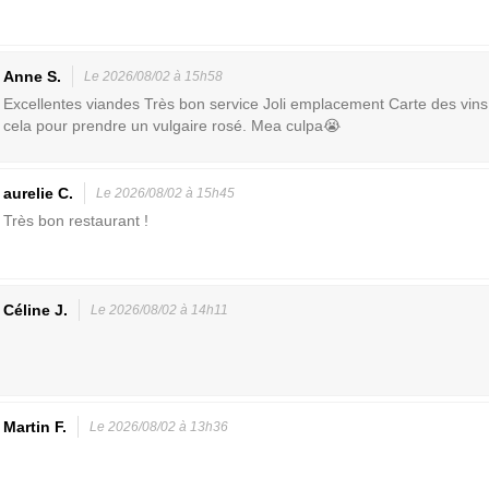
Anne S.
Le 2026/08/02 à 15h58
Excellentes viandes Très bon service Joli emplacement Carte des vins 
cela pour prendre un vulgaire rosé. Mea culpa😭
aurelie C.
Le 2026/08/02 à 15h45
Très bon restaurant !
Céline J.
Le 2026/08/02 à 14h11
Martin F.
Le 2026/08/02 à 13h36