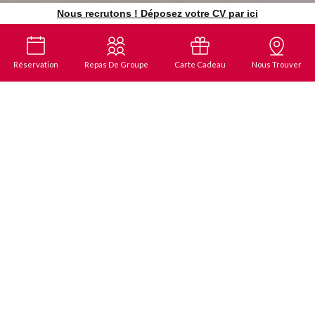
Nous recrutons ! Déposez votre CV par ici
Réservation
Repas De Groupe
Carte Cadeau
Nous Trouver
Vente à emporter
COMMANDEZ NOS PLATS ET
DÉGUSTEZ-LES CHEZ VOUS !
Nous mettons tout en place pour ravir vos papilles, même à
distance !
COMMANDER EN LIGNE